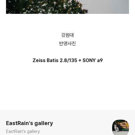
강원대
반영사진
Zeiss Batis 2.8/135 + SONY a9
로그 정보
EastRain's gallery
EastRain's gallery