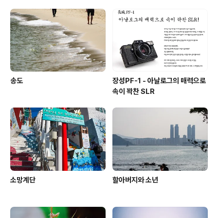
송도
장성PF-1 - 아날로그의 매력으로
속이 꽉찬 SLR
소망계단
할아버지와 소년