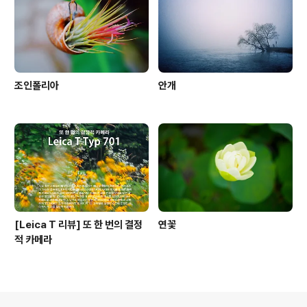
조인폴리아
안개
[Leica T 리뷰] 또 한 번의 결정
연꽃
적 카메라