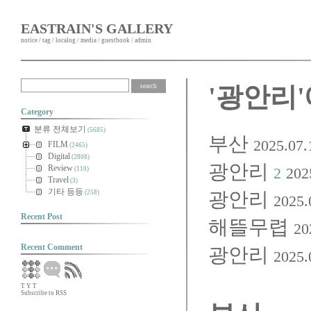
EASTRAIN'S GALLERY
notice
/
tag
/
localog
/
media
/
guestbook
/
admin
'광안리'
Category
분류 전체보기
(5685)
부산
2025.07.
FILM
(2465)
Digital
(2808)
광안리
Review
2
202
(110)
Travel
(3)
기타 등등
광안리
(258)
2025.
Recent Post
해뜰무렵
20
Recent Comment
광안리
2025.
T
Y
T
Subscribe to RSS