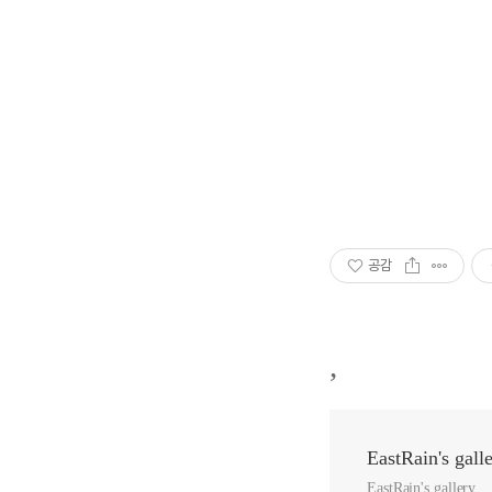
공감
,
EastRain's gall
EastRain's gallery