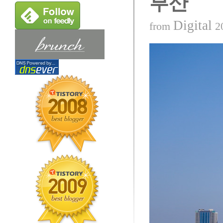
부산
Digital
from
2