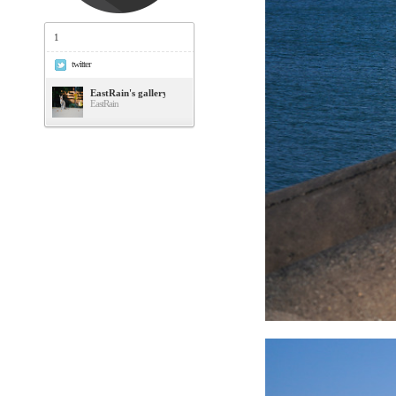
1
twitter
EastRain's gallery
EastRain