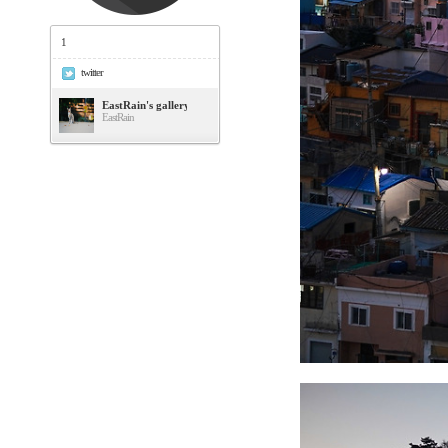
1
twitter
EastRain's gallery
EastRain