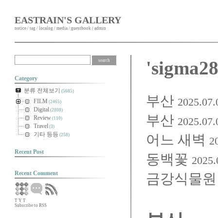
EASTRAIN'S GALLERY
notice
/
tag
/
localog
/
media
/
guestbook
/
admin
'sigma2
Category
분류 전체보기
(5685)
부산
2025.07.
FILM
(2465)
Digital
(2808)
부산
Review
2025.07.
(110)
Travel
(3)
기타 등등
어느 새벽
(258)
2
Recent Post
동백꽃
2025.
Recent Comment
금강식물원
T
Y
T
Subscribe to RSS