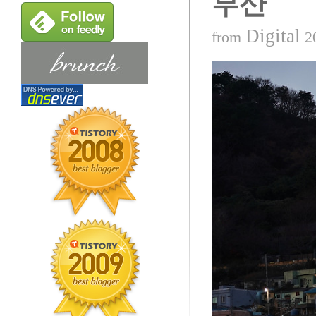
부산
Digital
from
2