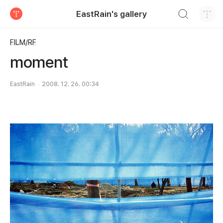
검색하기
EastRain's gallery
티스토리
FILM/RF
moment
EastRain
2008. 12. 26. 00:34