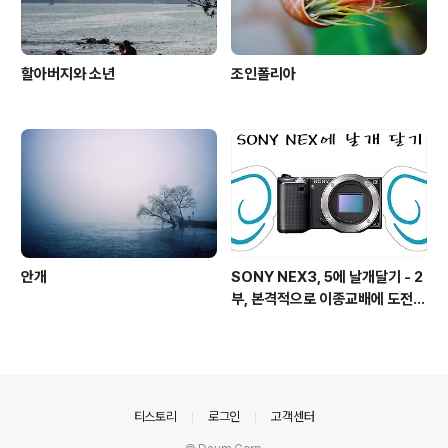
할아버지와 소년
조인폴리아
안개
SONY NEX3, 5에 날개달기 - 2
부, 본격적으로 이종교배에 도전하
기!
의안내
티스토리
로그인
고객센터