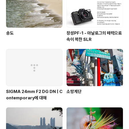
송도
장성PF-1 - 아날로그의 매력으로
속이 꽉찬 SLR
SIGMA 24mm F2 DG DN | C
소망계단
ontemporary에 대해