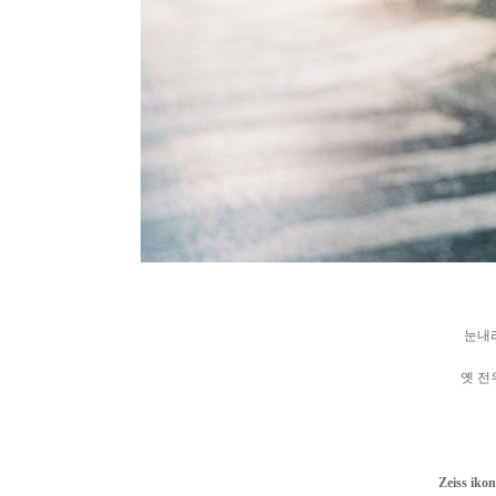
눈내리
옛 전우
Zeiss ikon