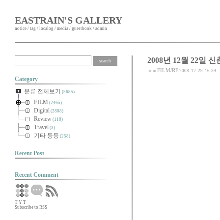
EASTRAIN'S GALLERY
notice
/
tag
/
localog
/
media
/
guestbook
/
admin
2008년 12월 22일 신
FILM/RF
from
2008. 12. 29. 16:39
Category
분류 전체보기
(5685)
FILM
(2465)
Digital
(2808)
Review
(110)
Travel
(3)
기타 등등
(258)
Recent Post
Recent Comment
T
Y
T
Subscribe to RSS