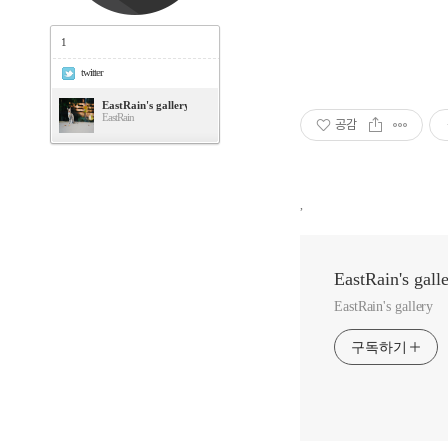
1
twitter
EastRain's gallery
EastRain
공감
,
EastRain's gall
EastRain's gallery
구독하기