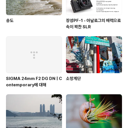
송도
장성PF-1 - 아날로그의 매력으로
속이 꽉찬 SLR
SIGMA 24mm F2 DG DN | C
소망계단
ontemporary에 대해