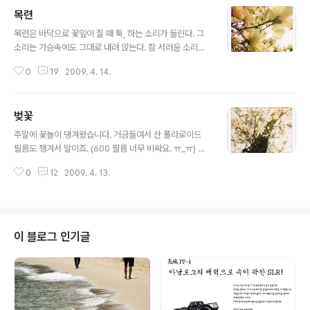
목련
글 내용
목련은 바닥으로 꽃잎이 질 때 툭, 하는 소리가 들린다. 그
소리는 가슴속에도 그대로 내려 앉는다. 참 서러운 소리다.
참 서러운 꽃이다. SX-70 Polaroid 600 Film
0
19
2009. 4. 14.
벚꽃
글 내용
주말에 꽃놀이 댕겨왔습니다. 거금들여서 산 폴라로이드
필름도 챙겨서 말이죠. (600 필름 너무 비싸요. ㅠ_ㅠ) 바
람이 불 때 마다 꽃비가 내리더라구요. 이제 내년이나 되어
0
12
2009. 4. 13.
야 그런 풍경을 볼 수 있겠죠? SX-70 Polaroid 600 Fil
m
이 블로그 인기글