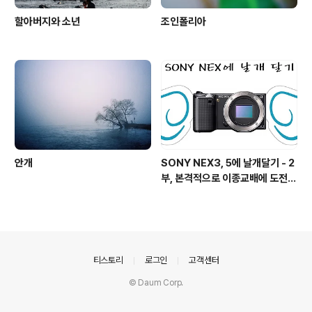
할아버지와 소년
조인폴리아
안개
SONY NEX3, 5에 날개달기 - 2
부, 본격적으로 이종교배에 도전하
기!
의안내
티스토리
로그인
고객센터
© Daum Corp.