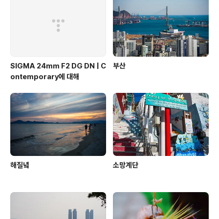
SIGMA 24mm F2 DG DN | C
부산
ontemporary에 대해
해질녘
소망계단