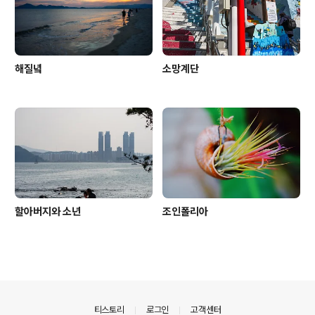
해질녘
소망계단
할아버지와 소년
조인폴리아
의안내
티스토리
로그인
고객센터