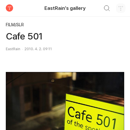
검색하기
EastRain's gallery
티스토리
FILM/SLR
Cafe 501
EastRain
2010. 4. 2. 09:11