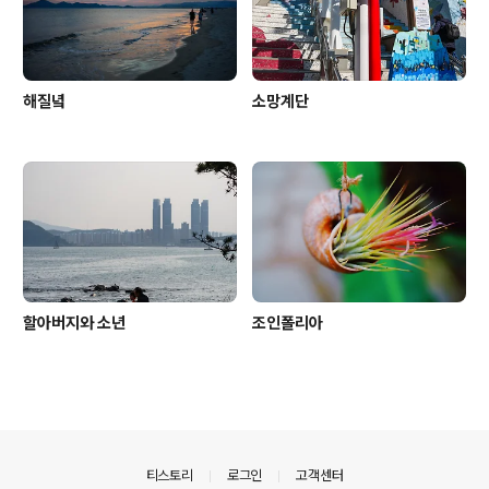
해질녘
소망계단
할아버지와 소년
조인폴리아
의안내
티스토리
로그인
고객센터