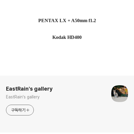
PENTAX LX + A50mm f1.2
Kodak HD400
로그 정보
EastRain's gallery
EastRain's gallery
구독하기