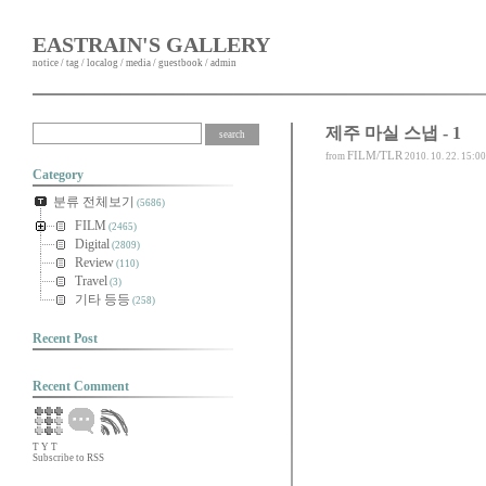
EASTRAIN'S GALLERY
notice
/
tag
/
localog
/
media
/
guestbook
/
admin
제주 마실 스냅 - 1
FILM/TLR
from
2010. 10. 22. 15:00
Category
분류 전체보기
(5686)
FILM
(2465)
Digital
(2809)
Review
(110)
Travel
(3)
기타 등등
(258)
Recent Post
Recent Comment
T
Y
T
Subscribe to RSS