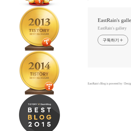
EastRain's gall
EastRain's gallery
구독하기
EastRain
's Blog is powered by
/ Desi