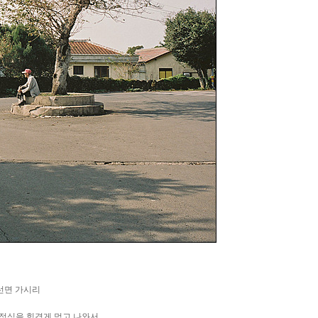
선면 가시리
정식을 힘겹게 먹고 나와서