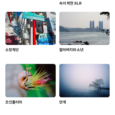
속이 꽉찬 SLR
소망계단
할아버지와 소년
조인폴리아
안개