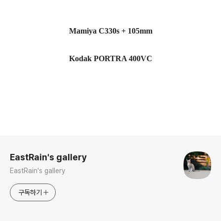
Mamiya C330s + 105mm
Kodak PORTRA 400VC
로그 정보
EastRain's gallery
EastRain's gallery
구독하기