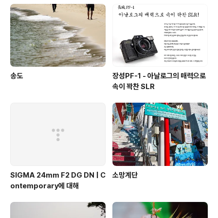
송도
장성PF-1 - 아날로그의 매력으로
속이 꽉찬 SLR
SIGMA 24mm F2 DG DN | C
소망계단
ontemporary에 대해