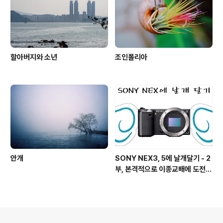
할아버지와 소년
조인폴리아
안개
SONY NEX3, 5에 날개달기 - 2
부, 본격적으로 이종교배에 도전하
기!
의안내