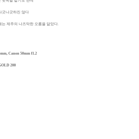
 귓속말 같기도 한데
나긋나긋하진 않다
래는 제주의 나즈막한 오름을 닮았다.
 15mm, Canon 50mm f1.2
GOLD 200