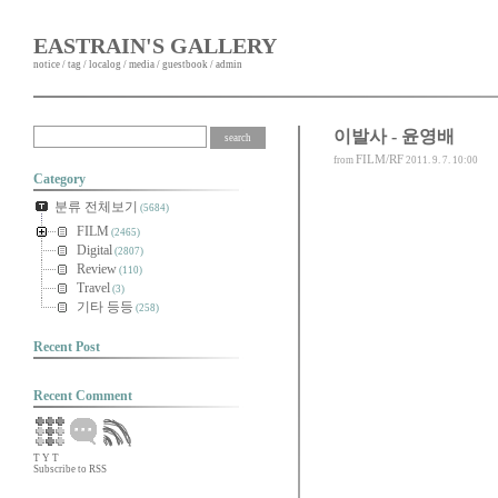
EASTRAIN'S GALLERY
notice
/
tag
/
localog
/
media
/
guestbook
/
admin
이발사 - 윤영배
FILM/RF
from
2011. 9. 7. 10:00
Category
분류 전체보기
(5684)
FILM
(2465)
Digital
(2807)
Review
(110)
Travel
(3)
기타 등등
(258)
Recent Post
Recent Comment
T
Y
T
Subscribe to RSS