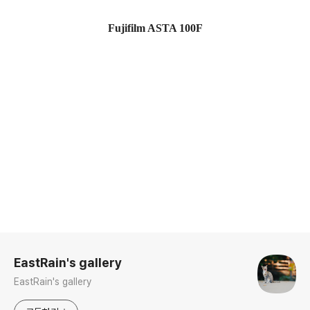
Fujifilm ASTA 100F
로그 정보
EastRain's gallery
EastRain's gallery