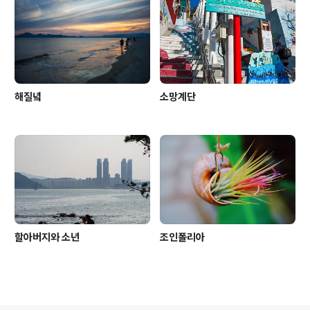
해질녘
소망계단
할아버지와 소년
조인폴리아