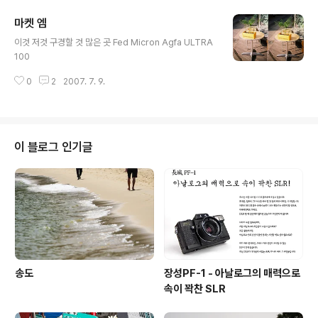
마켓 엠
글 내용
이것 저것 구경할 것 많은 곳 Fed Micron Agfa ULTRA
100
0
2
2007. 7. 9.
이 블로그 인기글
송도
장성PF-1 - 아날로그의 매력으로
속이 꽉찬 SLR