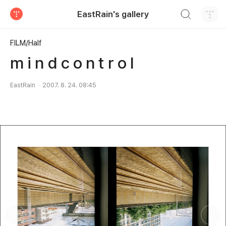
검색하기
EastRain's gallery
티스토리
FILM/Half
m i n d c o n t r o l
EastRain
2007. 8. 24. 08:45