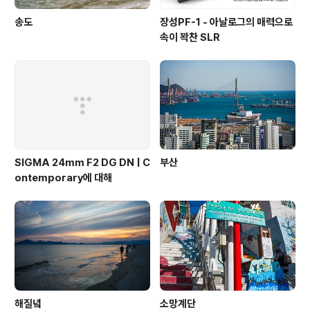
송도
장성PF-1 - 아날로그의 매력으로
속이 꽉찬 SLR
SIGMA 24mm F2 DG DN | C
부산
ontemporary에 대해
해질녘
소망계단