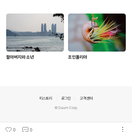
할아버지와 소년
조인폴리아
의안내
티스토리
로그인
고객센터
© Daum Corp.
0
0