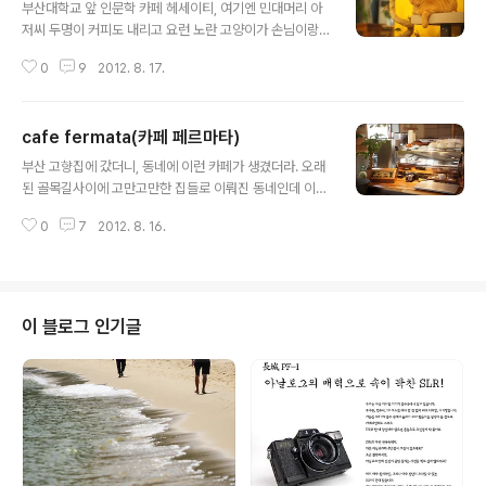
부산대학교 앞 인문학 카페 헤세이티, 여기엔 민대머리 아
저씨 두명이 커피도 내리고 요런 노란 고양이가 손님이랑
놀아주기도 한다. 이 카페에 대한 이야기는 http://news2
0
9
2012. 8. 17.
0.busan.com/news/newsController.jsp?newsId
=20120813000051 이 링크를 참조. NEX-5 + Fujian
35mm f1.7, Canon 50mm f1.2
cafe fermata(카페 페르마타)
글 내용
부산 고향집에 갔더니, 동네에 이런 카페가 생겼더라. 오래
된 골목길사이에 고만고만한 집들로 이뤄진 동네인데 이렇
게 번듯한 카페가 생긴 것. 인테리어가 이 동네와는 묘하게
0
7
2012. 8. 16.
어울리지 않는 분위기인데 더 놀라운 건 커피맛. 에스프레
소를 시켜서 맛을 봤는데 풍부한 맛에 똑떨어지는 느낌까
지, 아주 좋은 커피맛이 느껴지더라. 메뉴판에는 없지만 서
비스로 내어주신 더치커피의 맛도 아주 훌륭하더라. 입에
머금고 있으면 코로 다크초컬릿향이 뿜어져나오는 느낌.
이 블로그 인기글
인근에서 커피좀 뽑는다고 유명한 온천장역 근처 모모스보
다 훨씬 낫다. 커피맛이 너무 좋아서 사장님(사진의 여성
분)과 이런저런 이야기를 하며 수다를 떠는데, 이 양반, 커
피에 대한 애정과 열정이 넘쳐나더라. 그리고 자신이 뽑아
내는 커피에 대한 자부심도 상당하고. 부산에..