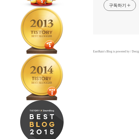
구독하기
EastRain
's Blog is powered by
/ Desi