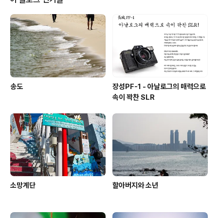
송도
장성PF-1 - 아날로그의 매력으로
속이 꽉찬 SLR
소망계단
할아버지와 소년