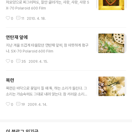
저모양으로 찌그러져도, 잘만 굴러가는, 사랑, 사랑, 사랑 S
X-70 Polaroid 600 Film
0
11
2010. 4. 18.
연탄재 앞에
글 내용
지난 겨울 뜨겁게 타올랐던 연탄재 앞에, 참 따뜻하게 폈구
나. SX-70 Polaroid 600 Film
0
35
2009. 4. 15.
목련
글 내용
목련은 바닥으로 꽃잎이 질 때 툭, 하는 소리가 들린다. 그
소리는 가슴속에도 그대로 내려 앉는다. 참 서러운 소리다.
참 서러운 꽃이다. SX-70 Polaroid 600 Film
0
19
2009. 4. 14.
이 블로그 인기글