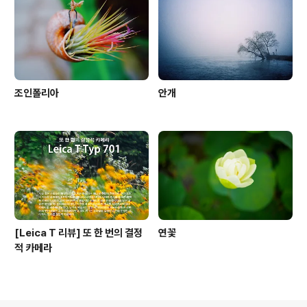
조인폴리아
안개
[Leica T 리뷰] 또 한 번의 결정
연꽃
적 카메라