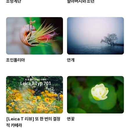
소망계단
할아버지와 소년
조인폴리아
안개
[Leica T 리뷰] 또 한 번의 결정
연꽃
적 카메라