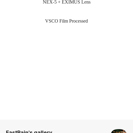
NEX-5 + EXIMUS Lens
VSCO Film Processed
로그 정보
EastRain's gallery