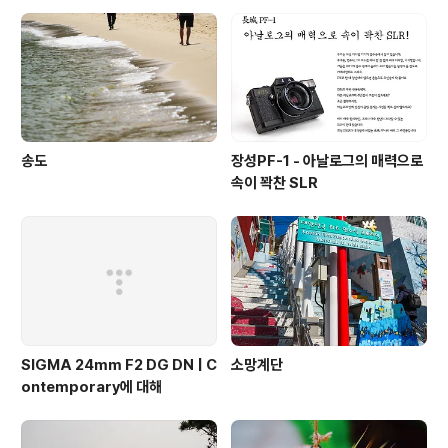
송도
장성PF-1 - 아날로그의 매력으로
속이 꽉찬 SLR
SIGMA 24mm F2 DG DN | C
소망계단
ontemporary에 대해