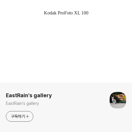
Kodak ProFoto XL 100
로그 정보
EastRain's gallery
EastRain's gallery
구독하기