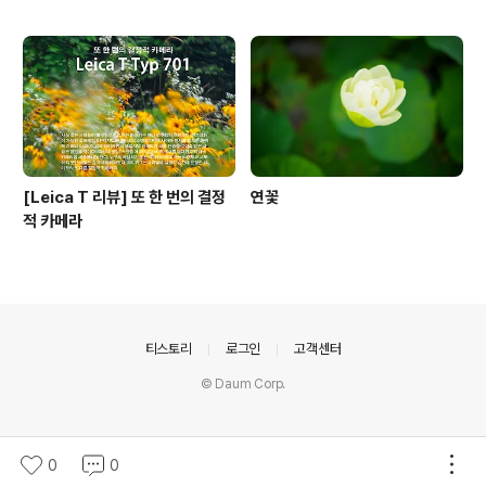
[Leica T 리뷰] 또 한 번의 결정
연꽃
적 카메라
의안내
티스토리
로그인
고객센터
© Daum Corp.
0
0