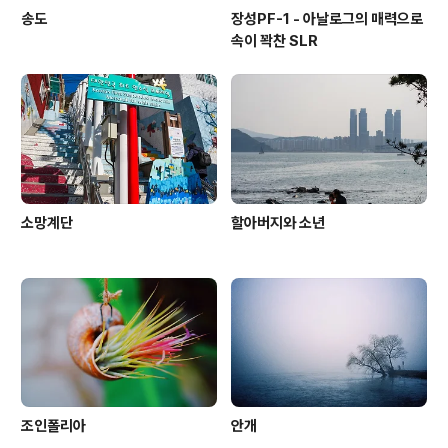
송도
장성PF-1 - 아날로그의 매력으로
속이 꽉찬 SLR
소망계단
할아버지와 소년
조인폴리아
안개