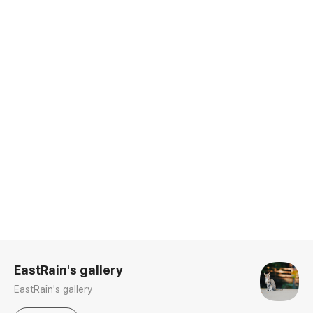
로그 정보
EastRain's gallery
EastRain's gallery