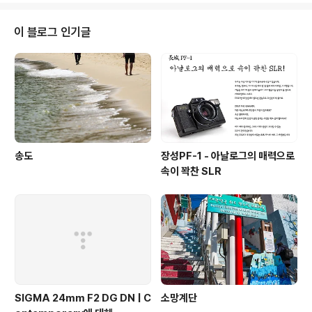
이 블로그 인기글
송도
장성PF-1 - 아날로그의 매력으로
속이 꽉찬 SLR
SIGMA 24mm F2 DG DN | C
소망계단