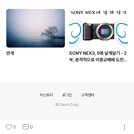
안개
SONY NEX3, 5에 날개달기 - 2
부, 본격적으로 이종교배에 도전하
기!
의안내
티스토리
로그인
고객센터
© Daum Corp.
0
0