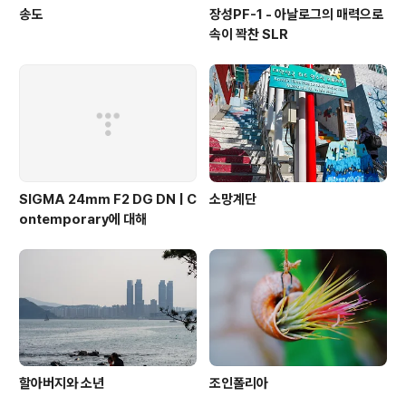
송도
장성PF-1 - 아날로그의 매력으로
속이 꽉찬 SLR
SIGMA 24mm F2 DG DN | C
소망계단
ontemporary에 대해
할아버지와 소년
조인폴리아