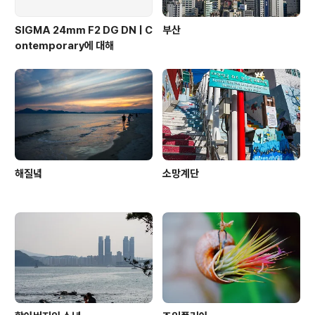
SIGMA 24mm F2 DG DN | C
부산
ontemporary에 대해
해질녘
소망계단