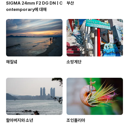
SIGMA 24mm F2 DG DN | C
부산
ontemporary에 대해
해질녘
소망계단
할아버지와 소년
조인폴리아