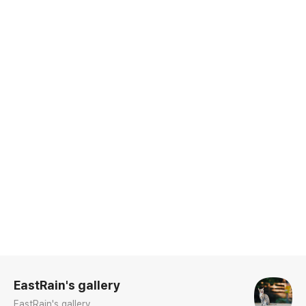
로그 정보
EastRain's gallery
EastRain's gallery