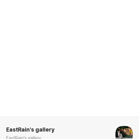
로그 정보
EastRain's gallery
EastRain's gallery