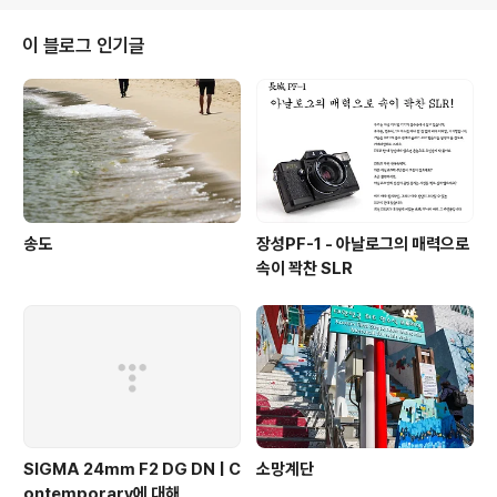
이 블로그 인기글
송도
장성PF-1 - 아날로그의 매력으로
속이 꽉찬 SLR
SIGMA 24mm F2 DG DN | C
소망계단
ontemporary에 대해