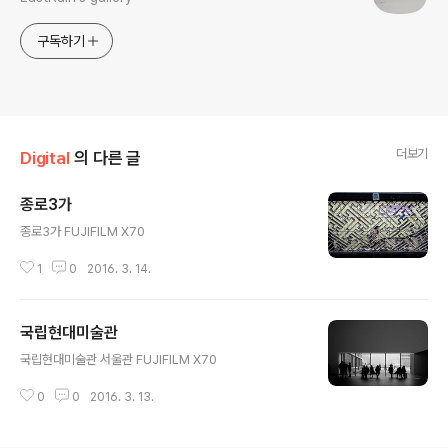
구독하기
더보기
Digital
의 다른 글
종로3가
글 내용
종로3가 FUJIFILM X70
1
0
2016. 3. 14.
국립현대미술관
글 내용
국립현대미술관 서울관 FUJIFILM X70
0
0
2016. 3. 13.