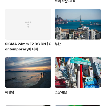
속이 꽉찬 SLR
SIGMA 24mm F2 DG DN | C
부산
ontemporary에 대해
해질녘
소망계단