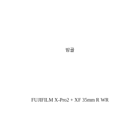
밤골
FUJIFILM X-Pro2 + XF 35mm R WR