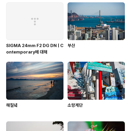
SIGMA 24mm F2 DG DN | C
부산
ontemporary에 대해
해질녘
소망계단