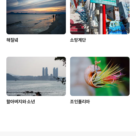
해질녘
소망계단
할아버지와 소년
조인폴리아