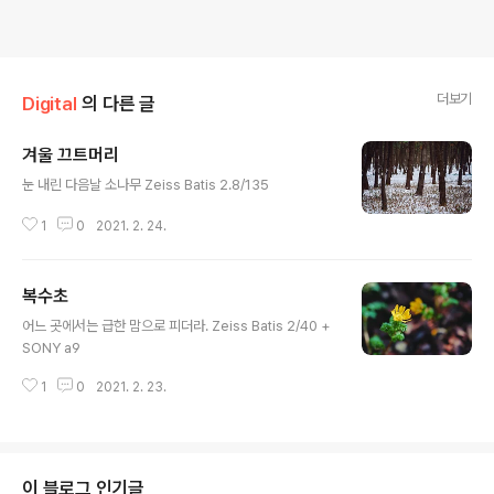
더보기
Digital
의 다른 글
겨울 끄트머리
글 내용
눈 내린 다음날 소나무 Zeiss Batis 2.8/135
1
0
2021. 2. 24.
복수초
글 내용
어느 곳에서는 급한 맘으로 피더라. Zeiss Batis 2/40 +
SONY a9
1
0
2021. 2. 23.
이 블로그 인기글