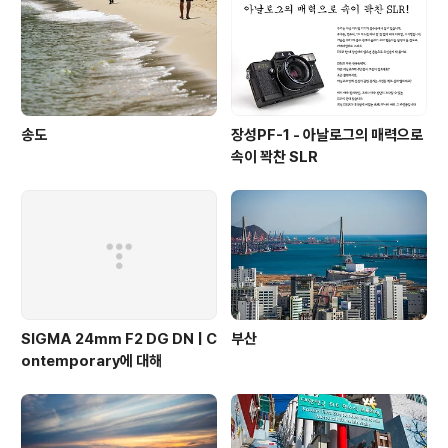
의 전위부대다. 미래를 위한 과감한 배팅 2014년 9월 자
이스는 록시아(Loxia)라는 새로운 렌즈군을 론칭했다. 광
학회사가 렌즈를 발매..
송도
장성PF-1 - 아날로그의 매력으로
속이 꽉찬 SLR
SIGMA 24mm F2 DG DN | C
부산
ontemporary에 대해