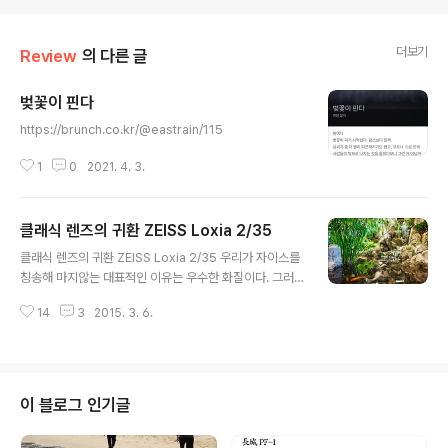
더보기
Review
의 다른 글
벚꽃이 핀다
글 내용
https://brunch.co.kr/@eastrain/115
1
0
2021. 4. 3.
클래식 렌즈의 귀환 ZEISS Loxia 2/35
글 내용
클래식 렌즈의 귀환 ZEISS Loxia 2/35 우리가 자이스를
칭송해 마지않는 대표적인 이유는 우수한 화질이다. 그러
나 어쩌면 우리는 그 우수한 화질에 눈이 멀어 이면에 담긴
14
3
2015. 3. 6.
자이스의 또 다른 의도를 눈치 채지 못했는지도 모른다. 그
다른 의도라함은 아름다운 결과물을 추구하고자하는 예술
적 시선이다. 즉 사물을 최대한 있는 그대로 묘사하는 동시
에 작가의 예술적 의도까지 담아낼 수 있도록 노력한 결과
물이 자이스 렌즈인 것이다. 그리고 지금 현재 자이스는 보
이 블로그 인기글
다 노골적으로 표현력을 앞세운 렌즈를 선보이고 있다. 록
시아(Loxia)라는 새로운 렌즈군이 바로 그 실험적인 행보