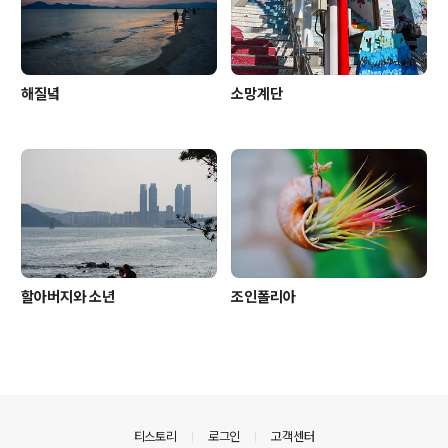
해질녘
소망계단
할아버지와 소년
조인폴리아
의안내
티스토리
로그인
고객센터