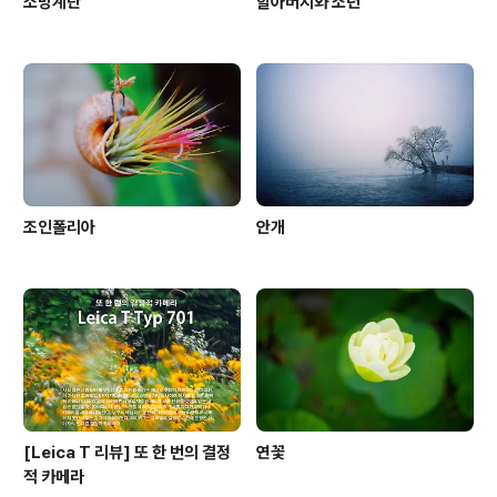
소망계단
할아버지와 소년
조인폴리아
안개
[Leica T 리뷰] 또 한 번의 결정
연꽃
적 카메라