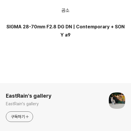
곰소
SIGMA 28-70mm F2.8 DG DN | Contemporary + SON
Y a9
로그 정보
EastRain's gallery
EastRain's gallery
구독하기