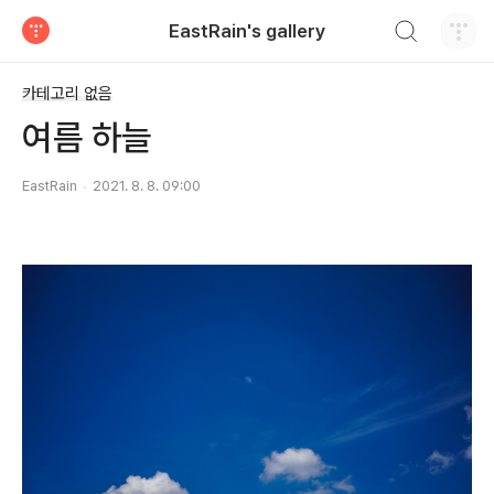
검색하기
EastRain's gallery
티스토리
카테고리 없음
여름 하늘
EastRain
2021. 8. 8. 09:00