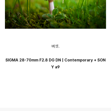
버섯.
SIGMA 28-70mm F2.8 DG DN | Contemporary + SON
Y a9
로그 정보