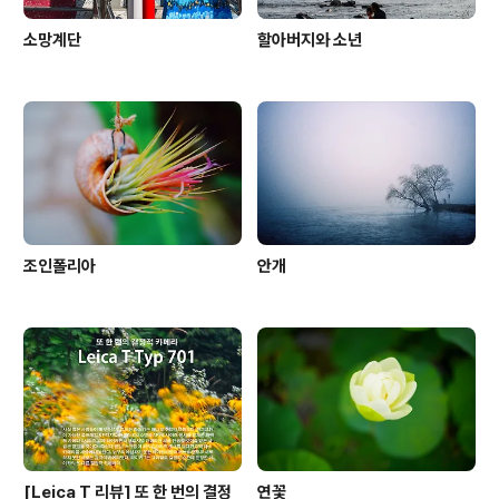
소망계단
할아버지와 소년
조인폴리아
안개
[Leica T 리뷰] 또 한 번의 결정
연꽃