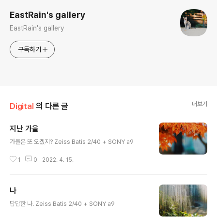
EastRain's gallery
EastRain's gallery
구독하기
더보기
Digital
의 다른 글
지난 가을
글 내용
가을은 또 오겠지? Zeiss Batis 2/40 + SONY a9
1
0
2022. 4. 15.
나
글 내용
답답한 나. Zeiss Batis 2/40 + SONY a9