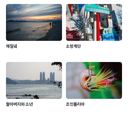
해질녘
소망계단
할아버지와 소년
조인폴리아