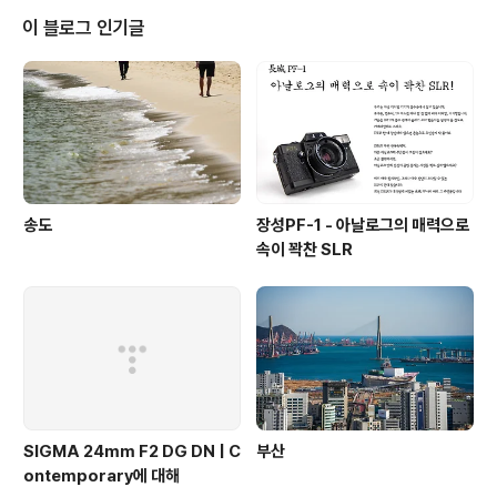
이 블로그 인기글
송도
장성PF-1 - 아날로그의 매력으로
속이 꽉찬 SLR
SIGMA 24mm F2 DG DN | C
부산
ontemporary에 대해