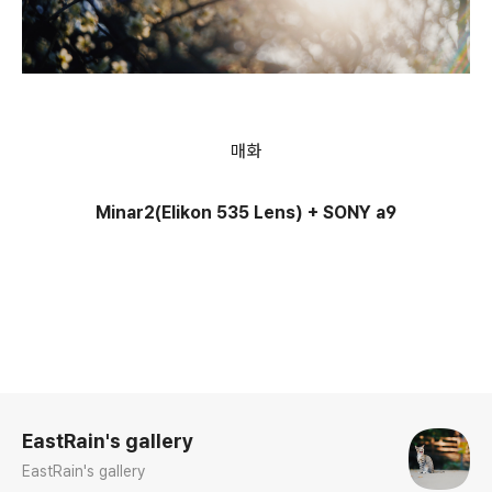
매화
Minar2(Elikon 535 Lens) + SONY a9
로그 정보
EastRain's gallery
EastRain's gallery