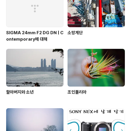
SIGMA 24mm F2 DG DN | C
소망계단
ontemporary에 대해
할아버지와 소년
조인폴리아