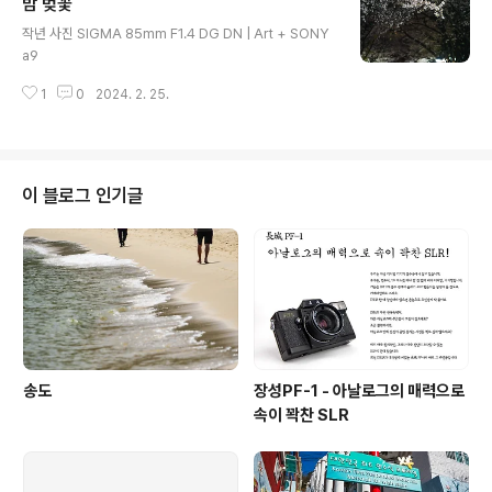
밤 벚꽃
글 내용
작년 사진 SIGMA 85mm F1.4 DG DN | Art + SONY
a9
1
0
2024. 2. 25.
이 블로그 인기글
송도
장성PF-1 - 아날로그의 매력으로
속이 꽉찬 SLR