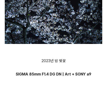
2023년 밤 벚꽃
SIGMA 85mm F1.4 DG DN | Art + SONY a9