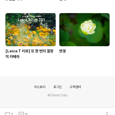
[Leica T 리뷰] 또 한 번의 결정
연꽃
적 카메라
의안내
티스토리
로그인
고객센터
© Daum Corp.
1
0