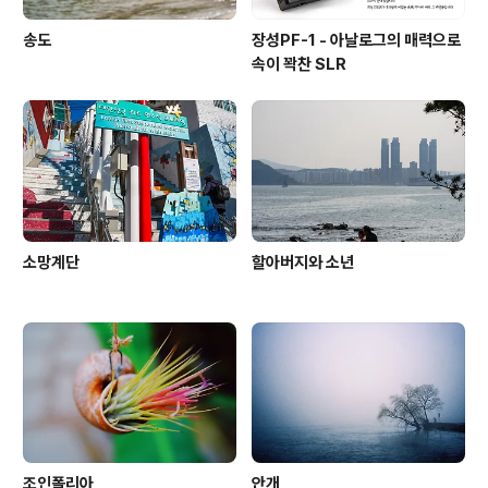
송도
장성PF-1 - 아날로그의 매력으로
속이 꽉찬 SLR
소망계단
할아버지와 소년
조인폴리아
안개