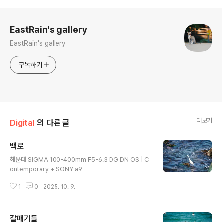
로그 정보
EastRain's gallery
EastRain's gallery
구독하기
더보기
Digital
의 다른 글
백로
글 내용
해운대 SIGMA 100-400mm F5-6.3 DG DN OS | C
ontemporary + SONY a9
1
0
2025. 10. 9.
갈매기들