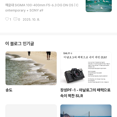
글 내용
해운대 SIGMA 100-400mm F5-6.3 DG DN OS | C
ontemporary + SONY a9
1
0
2025. 10. 8.
이 블로그 인기글
송도
장성PF-1 - 아날로그의 매력으로
속이 꽉찬 SLR