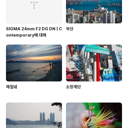
SIGMA 24mm F2 DG DN | C
부산
ontemporary에 대해
해질녘
소망계단