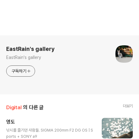
로그 정보
EastRain's gallery
EastRain's gallery
구독하기
더보기
Digital
의 다른 글
영도
글 내용
낚시를 즐기던 사람들. SIGMA 200mm F2 DG OS | S
ports + SONY a9