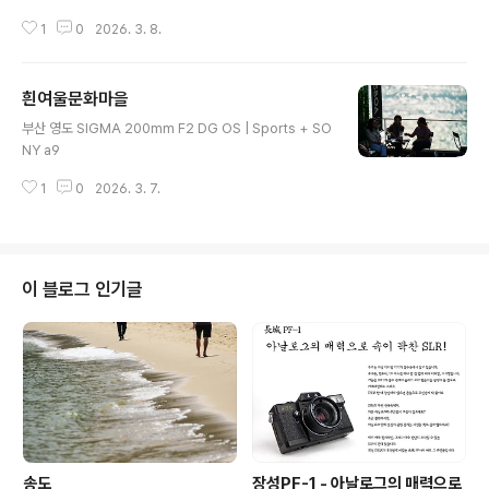
1
0
2026. 3. 8.
흰여울문화마을
글 내용
부산 영도 SIGMA 200mm F2 DG OS | Sports + SO
NY a9
1
0
2026. 3. 7.
이 블로그 인기글
송도
장성PF-1 - 아날로그의 매력으로