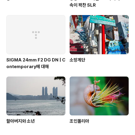
속이 꽉찬 SLR
SIGMA 24mm F2 DG DN | C
소망계단
ontemporary에 대해
할아버지와 소년
조인폴리아