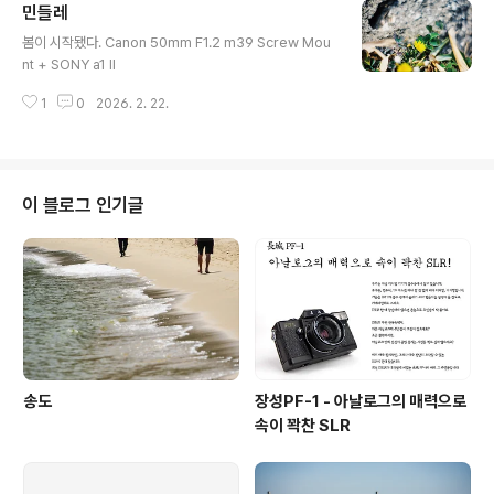
민들레
글 내용
봄이 시작됐다. Canon 50mm F1.2 m39 Screw Mou
nt + SONY a1 II
1
0
2026. 2. 22.
이 블로그 인기글
송도
장성PF-1 - 아날로그의 매력으로
속이 꽉찬 SLR