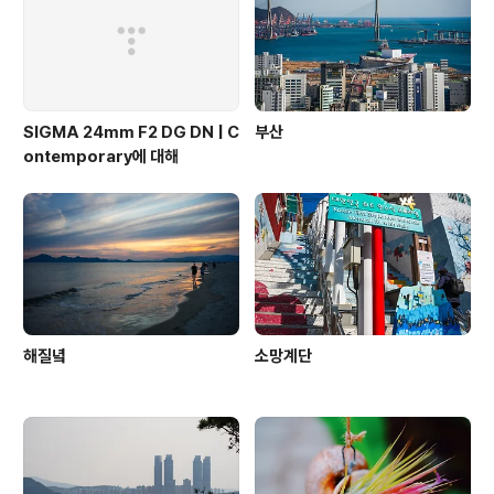
SIGMA 24mm F2 DG DN | C
부산
ontemporary에 대해
해질녘
소망계단