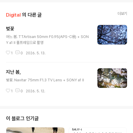
더보기
Digital
의 다른 글
벚꽃
글 내용
어느 봄. TTArtisan 50mm F0.95(APS-C용) + SON
Y a1 II 풀프레임으로 촬영
1
0
2026. 5. 13.
지난 봄,
글 내용
벚꽃. Navitar 75mm F1.3 TV Lens + SONY a1 II
1
0
2026. 5. 12.
이 블로그 인기글