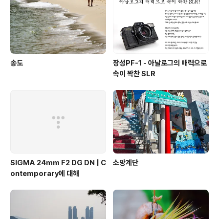
송도
장성PF-1 - 아날로그의 매력으로
속이 꽉찬 SLR
SIGMA 24mm F2 DG DN | C
소망계단
ontemporary에 대해