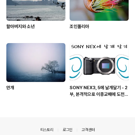
할아버지와 소년
조인폴리아
안개
SONY NEX3, 5에 날개달기 - 2
부, 본격적으로 이종교배에 도전하
기!
의안내
티스토리
로그인
고객센터