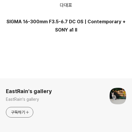
다대포
SIGMA 16-300mm F3.5-6.7 DC OS | Contemporary +
SONY a1 II
로그 정보
EastRain's gallery
EastRain's gallery
구독하기