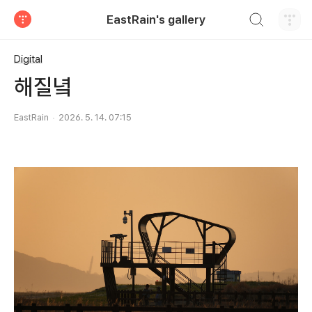
검색하기
EastRain's gallery
티스토리
Digital
해질녘
EastRain
2026. 5. 14. 07:15