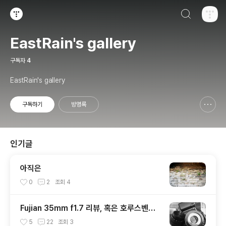
검색하기
티스토리
EastRain's gallery
구독자
4
EastRain's gallery
구독하기
방명록
신고하기 레이어
열기
인기글
아직은
0
2
조회
4
Fujian 35mm f1.7 리뷰, 혹은 호루스벤누
35mm f1.7 리뷰
5
22
조회
3