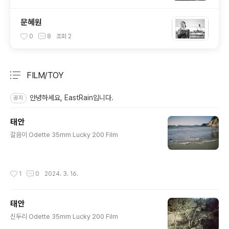
문혜원
0
8
조회
2
FILM/TOY
분류 전체보기
주요 글 목록
안녕하세요, EastRain입니다.
공지
태안
글 내용
갈음이 Odette 35mm Lucky 200 Film
작성시간
1
0
2024. 3. 16.
태안
글 내용
신두리 Odette 35mm Lucky 200 Film