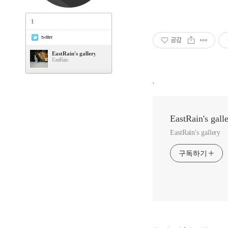
1
twitter
공감
EastRain's gallery
EastRain
,
EastRain's gall
EastRain's gallery
구독하기