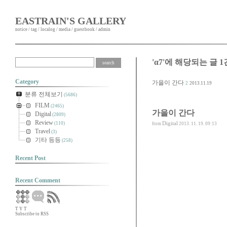
EASTRAIN'S GALLERY
notice
/
tag
/
localog
/
media
/
guestbook
/
admin
'α7'에 해당되는 글 1
Category
가을이 간다
2
2013.11.19
분류 전체보기
(5686)
FILM
(2465)
가을이 간다
Digital
(2809)
Review
Digital
(110)
from
2013. 11. 19. 09:13
Travel
(3)
기타 등등
(258)
Recent Post
Recent Comment
T
Y
T
Subscribe to RSS