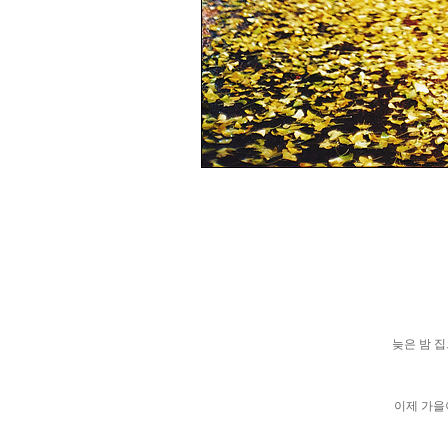
늦은 밤 집
이제 가을