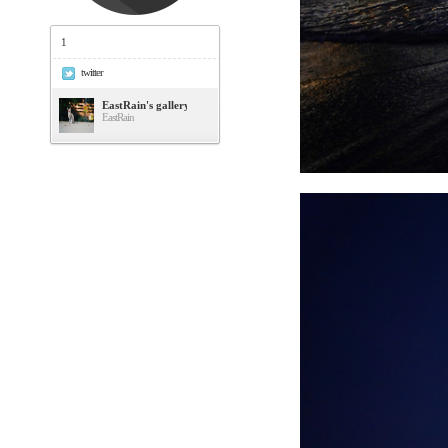
1
twitter
EastRain's gallery
EastRain