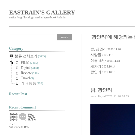
EASTRAIN'S GALLERY
notice
/
tag
/
localog
/
media
/
guestbook
/
admin
'광안리'에 해당되는 
Category
밤, 광안리
2025.11.20
사람들
2025.11.19
분류 전체보기
(5685)
여름 초반
2025.11.18
FILM
(2465)
왜가리
2025.10.14
Digital
(2808)
광안리
Review
2025.10.13
(110)
Travel
(3)
기타 등등
(258)
밤, 광안리
Recent Post
Digital
from
2025. 11. 20. 08:05
Recent Comment
T
Y
T
Subscribe to RSS