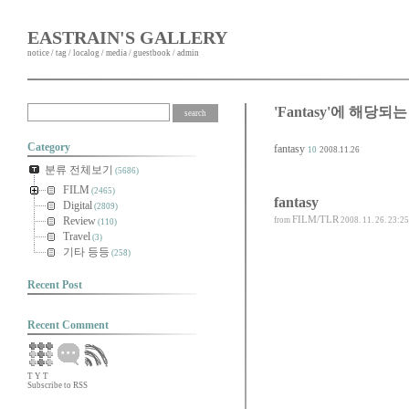
EASTRAIN'S GALLERY
notice
/
tag
/
localog
/
media
/
guestbook
/
admin
'Fantasy'에 해당되는
Category
fantasy
10
2008.11.26
분류 전체보기
(5686)
FILM
(2465)
fantasy
Digital
(2809)
FILM/TLR
Review
from
2008. 11. 26. 23:25
(110)
Travel
(3)
기타 등등
(258)
Recent Post
Recent Comment
T
Y
T
Subscribe to RSS