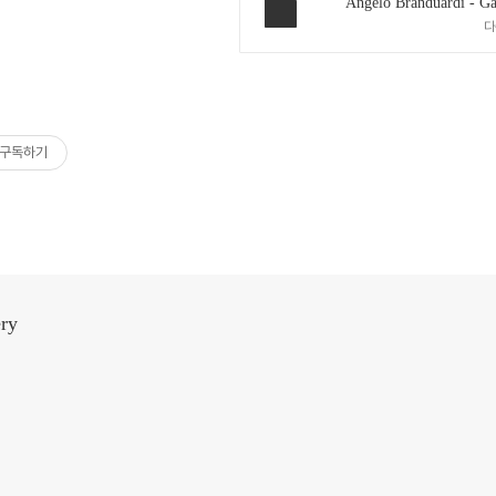
Angelo Branduardi - Gai
다
구독하기
ery