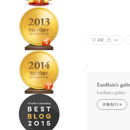
공감
,
EastRain's gall
EastRain's gallery
구독하기