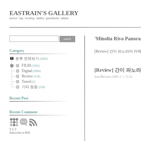
EASTRAIN'S GALLERY
notice
/
tag
/
localog
/
media
/
guestbook
/
admin
'Minolta Riva Pa
Category
[Review] 간이 파노라마 카메라의
분류 전체보기
(5685)
FILM
(2465)
[Review] 간이 파노라
Digital
(2808)
Review
Review
(110)
from
2009. 5. 1. 23:52
Travel
(3)
기타 등등
(258)
Recent Post
Recent Comment
T
Y
T
Subscribe to RSS