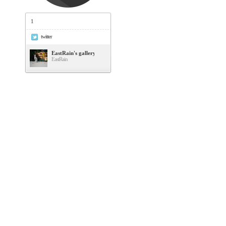
1
twitter
EastRain's gallery
EastRain