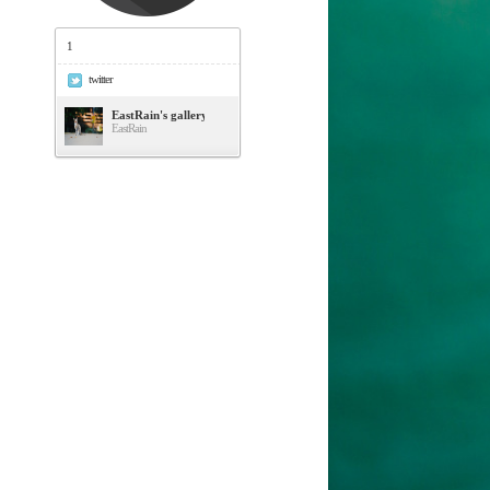
1
twitter
EastRain's gallery
EastRain