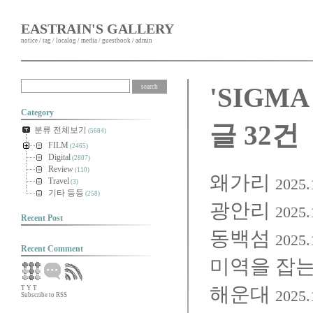
EASTRAIN'S GALLERY
notice
/
tag
/
localog
/
media
/
guestbook
/
admin
'SIGMA
Category
글 32건
분류 전체보기
(5684)
FILM
(2465)
Digital
(2807)
Review
(110)
왜가리
2025.
Travel
(3)
기타 등등
(258)
광안리
2025.
Recent Post
동백섬
2025.
Recent Comment
미역을 잡는
해운대
T
Y
T
2025.
Subscribe to RSS