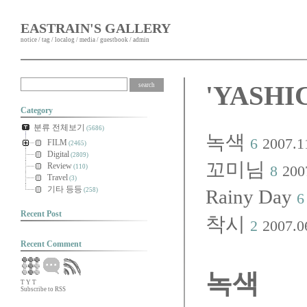
EASTRAIN'S GALLERY
notice
/
tag
/
localog
/
media
/
guestbook
/
admin
'YASH
Category
분류 전체보기
(5686)
녹색
6
2007.1
FILM
(2465)
Digital
(2809)
꼬미님
Review
8
200
(110)
Travel
(3)
기타 등등
Rainy Day
(258)
6
Recent Post
착시
2
2007.0
Recent Comment
녹색
T
Y
T
Subscribe to RSS