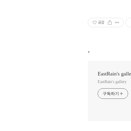
공감
,
EastRain's gall
EastRain's gallery
구독하기