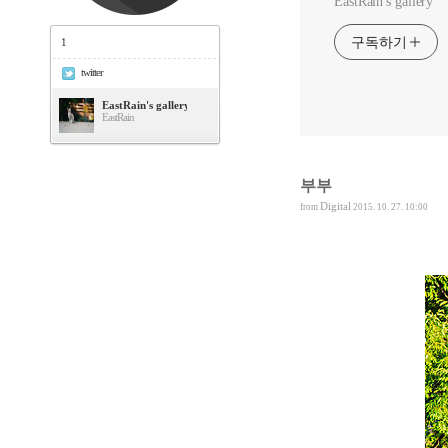
EastRain's gallery
구독하기
1
twitter
EastRain's gallery
EastRain
부부
Digital
from
2015. 10. 27. 10:00