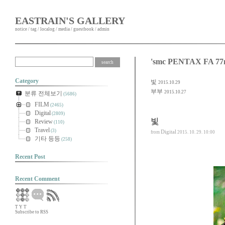
EASTRAIN'S GALLERY
notice
/
tag
/
localog
/
media
/
guestbook
/
admin
'smc PENTAX FA 7
Category
빛
2015.10.29
부부
2015.10.27
분류 전체보기
(5686)
FILM
(2465)
Digital
(2809)
빛
Review
(110)
Travel
(3)
Digital
from
2015. 10. 29. 10:00
기타 등등
(258)
Recent Post
Recent Comment
T
Y
T
Subscribe to RSS