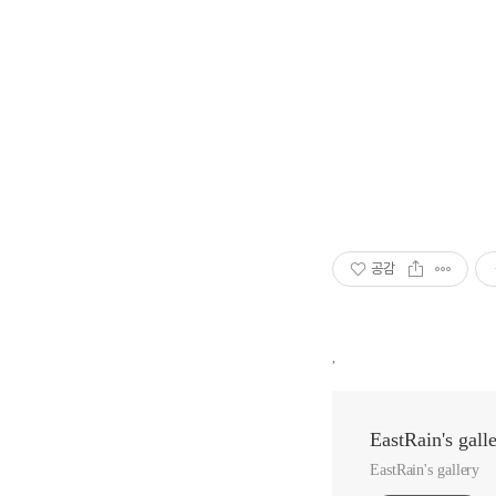
공감
,
EastRain's gall
EastRain's gallery