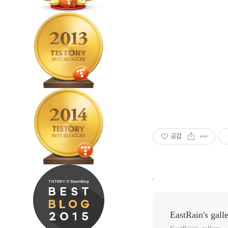
공감
,
EastRain's gall