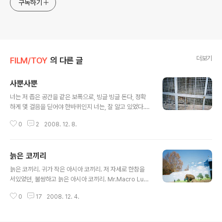
구독하기
더보기
FILM/TOY
의 다른 글
사뿐사뿐
글 내용
너는 저 좁은 공간을 같은 보폭으로, 빙글 빙글 돈다, 정확
하게 몇 걸음을 딛어야 한바퀴인지 너는, 잘 알고 있었다.
너의 아름다운 얼룩 무늬만큼이나 혼라스러운 이 상황을
0
2
2008. 12. 8.
너도 모르고, 구경하고 있는 나도 모른다. 사뿐, 사뿐, 먼 훗
날 네가 다른 어떤 공간과 시간 속에서 출, 왈츠를 연습하고
있었나. Mr. Macro Lucky Color 200
늙은 코끼리
글 내용
늙은 코끼리. 귀가 작은 아시아 코끼리. 저 자세로 한참을
서있었던, 불쌍하고 늙은 아시아 코끼리. Mr.Macro Luck
y Color 200 :: 40만 힛 이벤트 진행중입니다. http://ea
0
17
2008. 12. 4.
strain.co.kr/1118