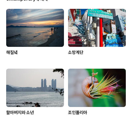
해질녘
소망계단
할아버지와 소년
조인폴리아