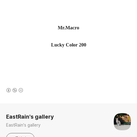
Mr.Macro
Lucky Color 200
(새창열림)
로그 정보
EastRain's gallery
EastRain's gallery