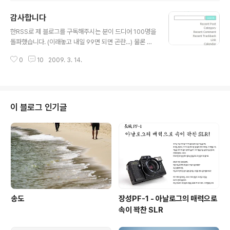
있네요. 보고 싶은 공연이요? 김창완밴드, 검정치마, 보드카레인, 장기하와 얼굴
감사합니다
들까지. 제가 완전 좋아라 하는 밴드라 이날 공연들 중 어느것 하나라도 꼭 가보
글 내용
고 싶어요. 아우. 이번 이벤트에 일단 참가해야 겠습니다. 떨어져도 자유이용권
한RSS로 제 블로그를 구독해주시는 분이 드디어 100명을
은 구매를 해야겠어요. 하앍! 하앍! 꼭 가야 하는 이유요? 그렇잖아도 요즘 ..
돌파했습니다. (이래놓고 내일 99면 되면 곤란...) 물론 제
블로그를 즐겨찾기에 추가해놓으시고 종종 들르는 분(이
0
10
2009. 3. 14.
과연 있을까만은...)도 계시겠지만 제가 명확히 알 수 없는
노릇이고... 한RSS 구독자는 명확하게 숫자로 보여주니 감
이라도 잡을 수 있지요. 100명의 구독자 분들께 가슴 깊은
곳에서 우러나는 감사의 말씀을 올립니다. 정말 감사합니
다. 앞으로 더 좋은 사진, 더 좋은 글들로 구독자분들의 눈
이 블로그 인기글
을 즐겁게 해드릴께요. 혹시 제 블로그를 찾으시는 분들 중
에 RSS를 모르시는 분이 계시다면 이번기회에 제가 알려
드릴께요. 아주 간단히 말씀드리면 RSS는 블로거가 새글
을 '발행'하면 구독자에게 알려주는 시스템입니다. 자주 가
는 수십개의 블..
송도
장성PF-1 - 아날로그의 매력으로
속이 꽉찬 SLR