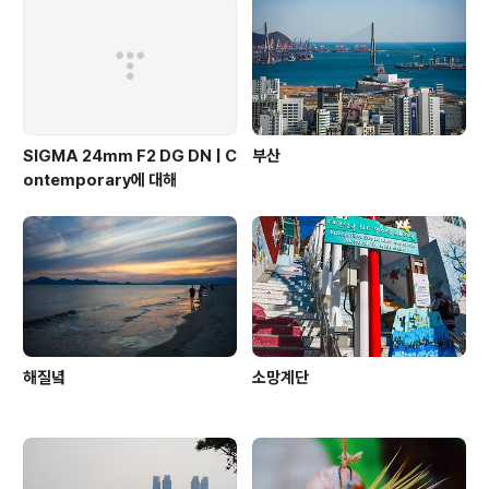
SIGMA 24mm F2 DG DN | C
부산
ontemporary에 대해
해질녘
소망계단