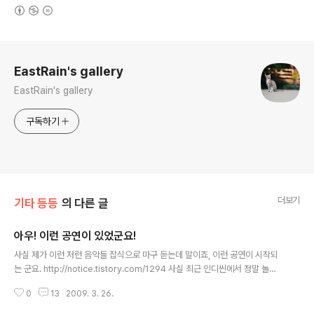
(새창열림)
로그 정보
EastRain's gallery
EastRain's gallery
구독하기
더보기
기타 등등
의 다른 글
아우! 이런 공연이 있었군요!
글 내용
사실 제가 이런 저런 음악들 잡식으로 마구 듣는데 말이죠, 이런 공연이 시작되
는 군요. http://notice.tistory.com/1294 사실 최근 인디씬에서 정말 놀라
운 밴드들이 속출하고 있는데요, 대한민국 대중음악의 생태계가 마냥 썩어버린
0
13
2009. 3. 26.
것 같진 않단말이죠. 걸출한 밴드들의 새앨범 소식과 이런 공연 소식들까지 들
려오는 걸 보면 말이죠. 공연 일정을 보니 제가 좋아라하는 밴드들이 쏙쏙 박혀